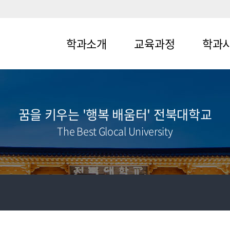
학과소개
교육과정
학과
메뉴1-1
메뉴2-1
메뉴3-1
메뉴1-2
메뉴2-2
메뉴3-2
꿈을 키우는 '행복 배움터' 전북대학교
The Best Glocal University